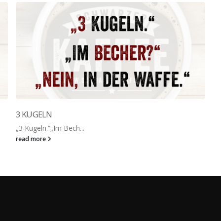
3 KUGELN
„3 Kugeln.“„Im Bech...
read more