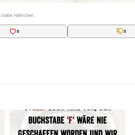
as halbe Hähnchen.
0
0