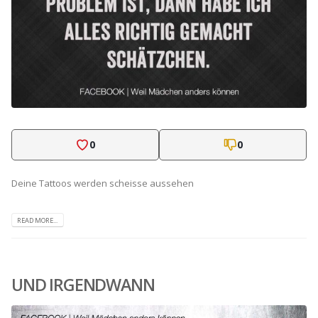
0
0
Deine Tattoos werden scheisse aussehen
READ MORE...
UND IRGENDWANN