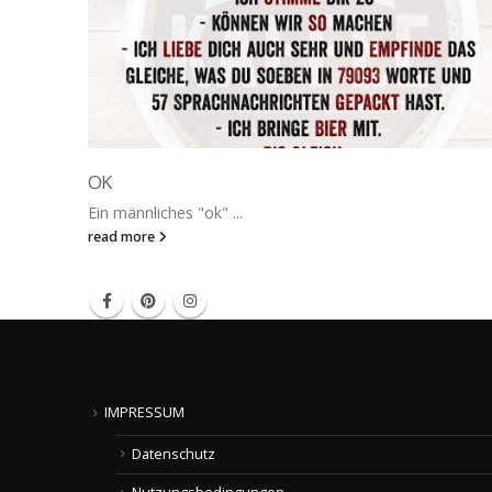
OK
Ein männliches "ok" ...
read more
IMPRESSUM
Datenschutz