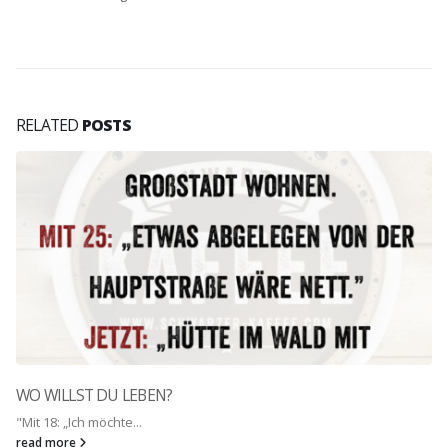
RELATED
POSTS
ANGST VORM TANKEN
Studie enthüllt: Üb...
read more