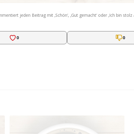
ntiert jeden Beitrag mit ‚Schön‘, ‚Gut gemacht‘ oder ‚Ich bin stolz 
0
0