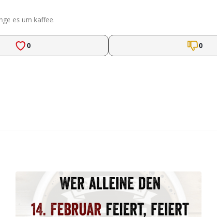
inge es um kaffee.
0
0