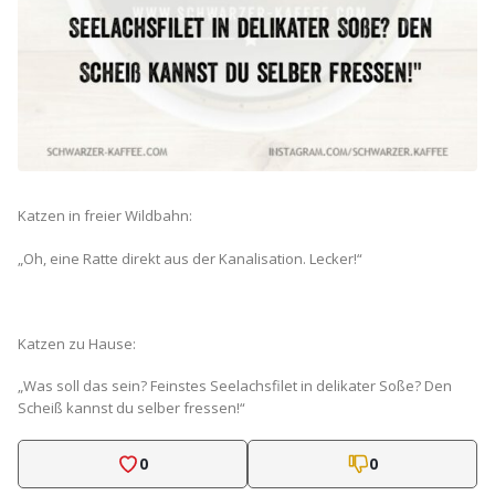
Katzen in freier Wildbahn:
„Oh, eine Ratte direkt aus der Kanalisation. Lecker!“
Katzen zu Hause:
„Was soll das sein? Feinstes Seelachsfilet in delikater Soße? Den
Scheiß kannst du selber fressen!“
0
0