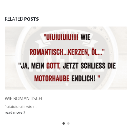
RELATED
POSTS
OMANTISCH
99% IHRE
iiii wie r...
Koalas ver
re
read more