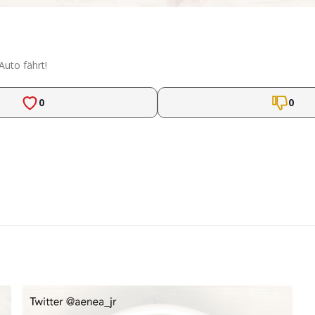
uto fährt!
0
0