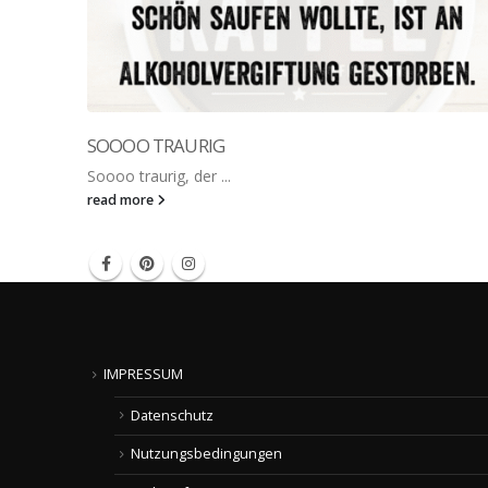
SOOOO TRAURIG
Soooo traurig, der ...
read more
IMPRESSUM
Datenschutz
Nutzungsbedingungen