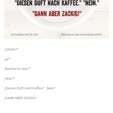
„Schatz?“
„Ja?“
„Riechst Du das?“
„Was?“
„Diesen Duft nach Kaffee.“ „Nein.“
„DANN ABER ZACKIG!“