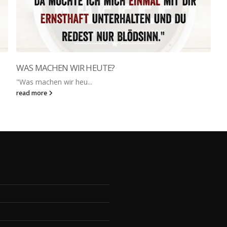
WAS MACHEN WIR HEUTE?
"Was machen wir heu...
read more