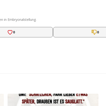
en in Embryonalstellung.
0
0